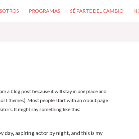
SOTROS
PROGRAMAS
SÉ PARTE DEL CAMBIO
N
rom a blog post because it will stay in one place and
n most themes). Most people start with an About page
sitors. It might say something like this:
 day, aspiring actor by night, and this is my