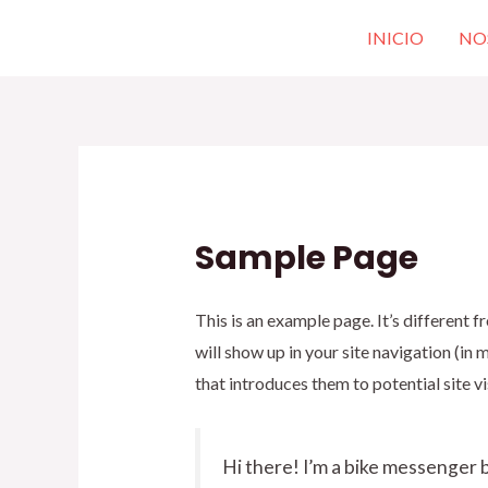
Ir
INICIO
NO
al
contenido
Sample Page
This is an example page. It’s different f
will show up in your site navigation (i
that introduces them to potential site vi
Hi there! I’m a bike messenger by